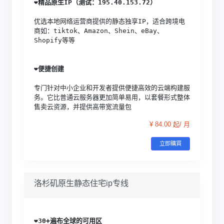
❤️
精品原生IP（测试：195.40.153.72）
优选本地网络运营商提供的静态独享IP，适合跨境电
商如：tiktok、Amazon、Shein、eBay、
Shopify等等
❤️
便捷创建
专门针对中小企业和开发者提供便捷高效的云端构建服
务。它比普通云服务器更加简单易用，以套餐形式整体
售卖云资源，并提供高带宽流量包
¥ 84.00 起/ 月
立即購買
洛杉矶原生静态住宅ip专线
❤️
30+遍布全球的可用区