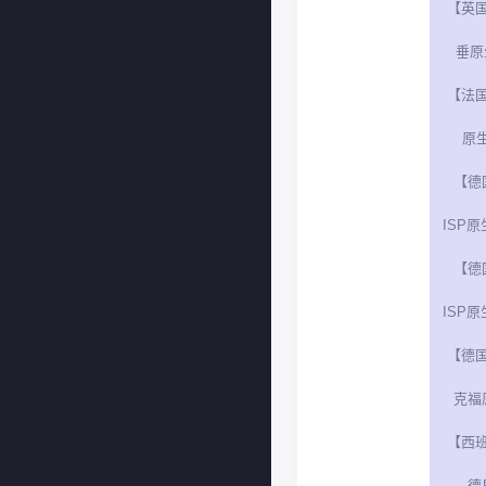
【英
垂原生
【法
原生
【德
ISP原
【德
ISP原
【德
克福
【西
德