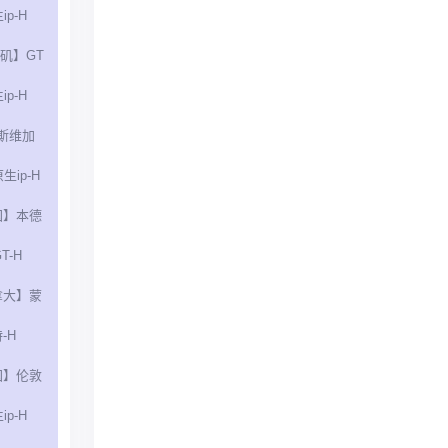
ip-H
矶】GT
ip-H
斯维加
生ip-H
国】本德
T-H
拿大】蒙
-H
国】伦敦
ip-H