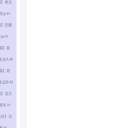
国】考文
ip-H
国】巴黎
ip-H
国】双
生云A-M
国】双
生云B-M
国】法兰
原生-H
班牙】马
里-H