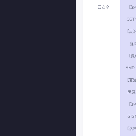
云安全
【洛
CGT4
【夏
庭I
【夏
AMD-
【夏
际原生
【洛
GIS
【洛杉