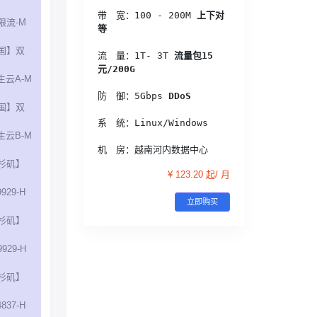
带　宽：100 - 200M
 上下对
不限流-M
等
国】双
流　量：1T- 3T
 流量包15
元/200G
生云A-M
防　御：5Gbps
 DDoS
国】双
系　统：Linux/Windows
生云B-M
机　房：越南河内数据中心
杉矶】
¥ 123.20 起/ 月
929-H
立即购买
杉矶】
929-H
杉矶】
837-H