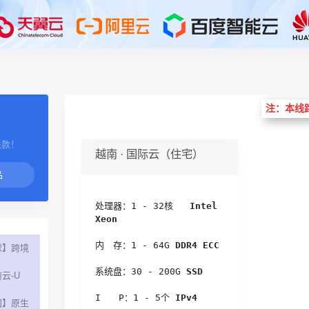
注：本线
退款！
越南 · 国际云（住宅）
处理器：1 - 32核 
  Intel 
Xeon
内　存：1 - 64G
 DDR4 ECC
球】跨境
系统盘：30 - 200G
 SSD
云-U
I　　P：1 - 5个
 IPv4
国】原生