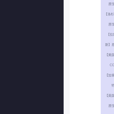
原生
【洛杉
原生
【拉
斯】原
【美
CG
【加
特
【英
原生