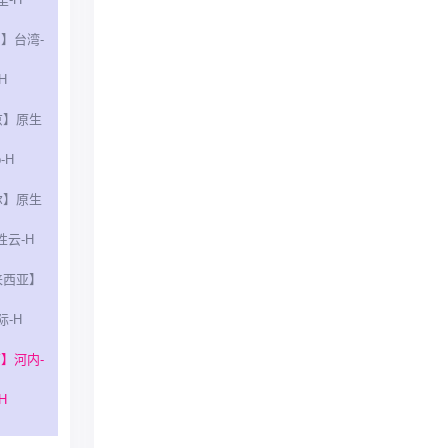
】台湾-
H
京】原生
p-H
尔】原生
性云-H
来西亚】
际-H
】河内-
H