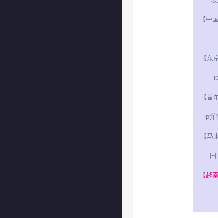
【中国
【东
i
【首
ip弹
【马
国
【越南