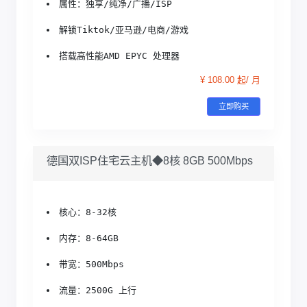
属性：独享/纯净/广播/ISP
解锁Tiktok/亚马逊/电商/游戏
搭载高性能AMD EPYC 处理器
¥ 108.00 起/ 月
立即购买
德国双ISP住宅云主机◆8核 8GB 500Mbps
核心：8-32核
内存：8-64GB
带宽：500Mbps
流量：2500G 上行