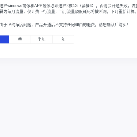
选择windows镜像和APP镜像必须选择2核4G（套餐4），否则会开通失败，流
餐为每月流量，仅计费下行流量，当月流量额度耗尽将被断网，下月重新计算
由于IP纯净度问题，产品开通后不支持任何理由的退费，请您确认后购买！
月
季
半年
年