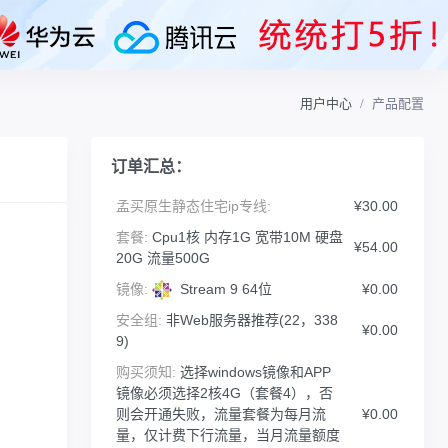
用户中心
产品配置
订单汇总：
孟买原生静态住宅ip专线:
¥30.00
套餐:
Cpu1核 内存1G 宽带10M 硬盘
¥54.00
20G 流量500G
镜像:
Stream 9 64位
¥0.00
安全组:
非Web服务器推荐(22，338
¥0.00
9)
购买须知:
选择windows镜像和APP
镜像必须选择2核4G（套餐4），否
则会开通失败，流量套餐为每月流
¥0.00
量，仅计费下行流量，当月流量额度