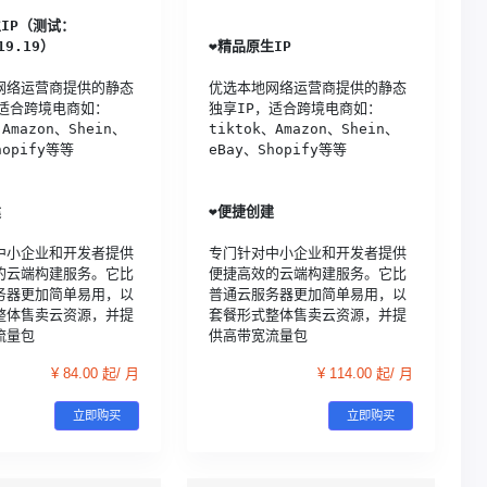
IP（测试：
19.19）
❤️
精品原生IP
网络运营商提供的静态
优选本地网络运营商提供的静态
，适合跨境电商如：
独享IP，适合跨境电商如：
、Amazon、Shein、
tiktok、Amazon、Shein、
hopify等等
eBay、Shopify等等
建
❤️
便捷创建
中小企业和开发者提供
专门针对中小企业和开发者提供
的云端构建服务。它比
便捷高效的云端构建服务。它比
务器更加简单易用，以
普通云服务器更加简单易用，以
整体售卖云资源，并提
套餐形式整体售卖云资源，并提
流量包
供高带宽流量包
¥ 84.00 起/ 月
¥ 114.00 起/ 月
立即购买
立即购买