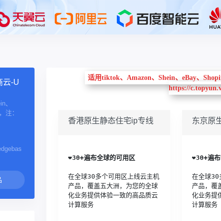
适用tiktok、Amazon、Shein、eBa
云-U
https://c.topyun
in、
商，注：
香港原生静态住宅ip专线
东京原生
！
ledgebas
❤️
30+遍布全球的可用区
❤️
30+遍
在全球30多个可用区上线云主机
在全球3
产品，覆盖五大洲，为您的全球
产品，覆
化业务提供体验一致的高品质云
化业务提
计算服务
计算服务