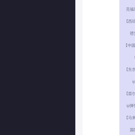
克福
【西
德
【中国
【东
i
【首
ip弹
【马
国