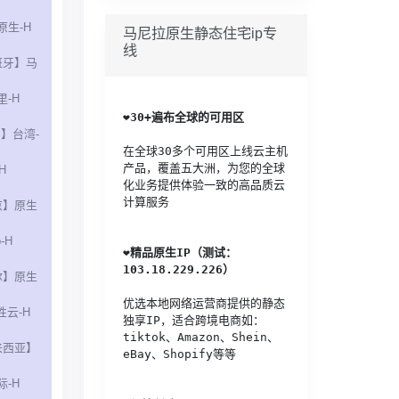
原生-H
马尼拉原生静态住宅ip专
线
班牙】马
里-H
❤️
30+遍布全球的可用区
】台湾-
在全球30多个可用区上线云主机
产品，覆盖五大洲，为您的全球
H
化业务提供体验一致的高品质云
计算服务
京】原生
p-H
❤️
精品原生IP（测试：
103.18.229.226）
尔】原生
优选本地网络运营商提供的静态
性云-H
独享IP，适合跨境电商如：
tiktok、Amazon、Shein、
来西亚】
eBay、Shopify等等
际-H