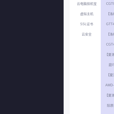
云电脑挂机宝
CGT9
虚拟主机
【洛
SSL证书
GTT4
云安全
【洛
CGT4
【夏
庭I
【夏
AMD-
【夏
际原生