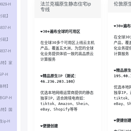
法兰克福原生静态住宅ip
伦敦原生
929-H
专线
杉矶】
❤️
30+遍
837-H
❤️
30+遍布全球的可用区
在全球3
杉矶】
在全球30多个可用区上线云主机
产品，覆
产品，覆盖五大洲，为您的全球
化业务提
837-H
化业务提供体验一致的高品质云
计算服务
计算服务
洛特】家
❤️
精品原生
SP-H
❤️
精品原生IP（测试：
195.40.
46.236.203.108）
洛特】
优选本地
优选本地网络运营商提供的静态
独享IP
BGP-H
独享IP，适合跨境电商如：
tiktok
tiktok、Amazon、Shein、
eBay、S
eBay、Shopify等等
洛特】国
❤️
便捷创
ip-H
❤️
便捷创建