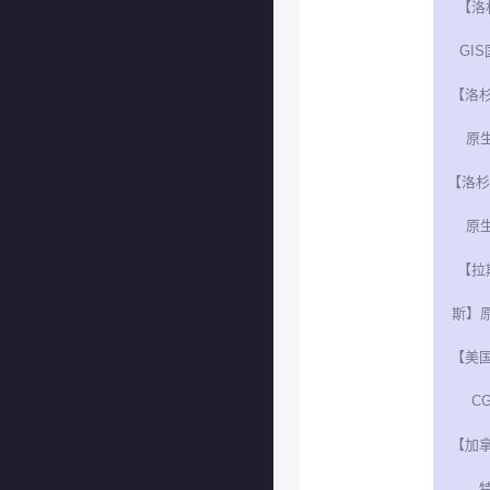
【洛
GIS
【洛杉
原生
【洛杉
原生
【拉
斯】原
【美
CG
【加
特