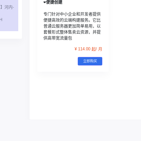
❤️
便捷创建
】河内-
专门针对中小企业和开发者提供
H
便捷高效的云端构建服务。它比
普通云服务器更加简单易用，以
套餐形式整体售卖云资源，并提
供高带宽流量包
¥ 114.00 起/ 月
立即购买
湘ICP备2022009064号-1
湘公网安备