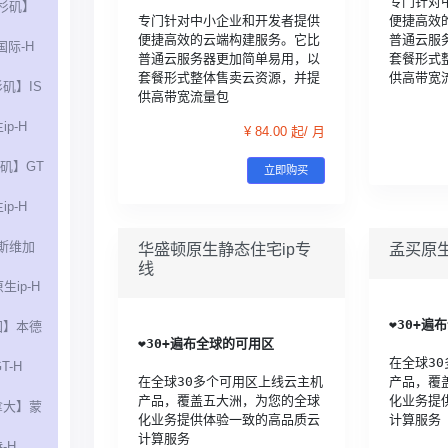
专门针对
杉矶】
专门针对中小企业和开发者提供
便捷高效
便捷高效的云端构建服务。它比
普通云服
国际-H
普通云服务器更加简单易用，以
套餐形式
套餐形式整体售卖云资源，并提
供高带宽
矶】IS
供高带宽流量包
ip-H
¥ 84.00 起/ 月
矶】GT
立即购买
ip-H
斯维加
华盛顿原生静态住宅ip专
孟买原生
线
生ip-H
❤️
30+遍
国】本德
❤️
30+遍布全球的可用区
在全球3
T-H
在全球30多个可用区上线云主机
产品，覆
产品，覆盖五大洲，为您的全球
化业务提
拿大】蒙
化业务提供体验一致的高品质云
计算服务
计算服务
-H