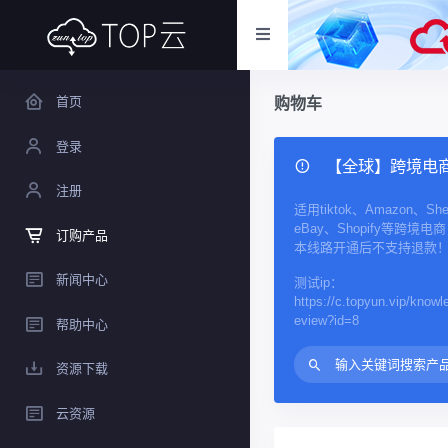
首页
购物车
登录
【全球】跨境电商
注册
适用tiktok、Amazon、She
eBay、Shopify等跨境电
订购产品
本线路开通后不支持退款
新闻中心
测试ip：
https://c.topyun.vip/know
eview?id=8
帮助中心
资源下载
云资源