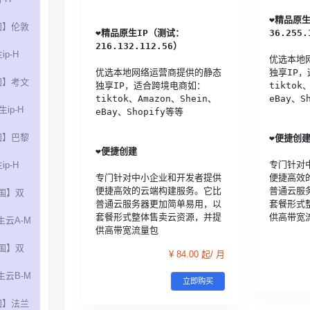
❤️
精品原生
国】伦敦
❤️
精品原生IP（测试：
36.255.
216.132.112.56）
ip-H
优选本地
优选本地网络运营商提供的静态
独享IP
国】考文
独享IP，适合跨境电商如：
tiktok
tiktok、Amazon、Shein、
eBay、S
ip-H
eBay、Shopify等等
国】巴黎
❤️
便捷创
❤️
便捷创建
专门针对
ip-H
专门针对中小企业和开发者提供
便捷高效
便捷高效的云端构建服务。它比
普通云服
国】双
普通云服务器更加简单易用，以
套餐形式
套餐形式整体售卖云资源，并提
供高带宽
生云A-M
供高带宽流量包
国】双
¥ 84.00 起/ 月
生云B-M
立即购买
国】法兰