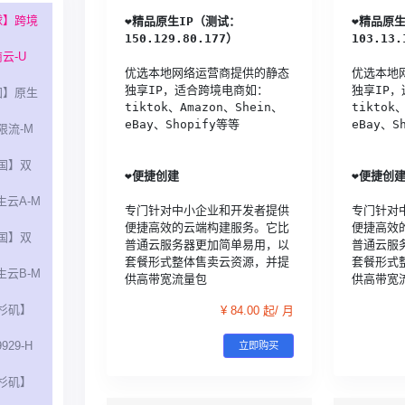
球】跨境
❤️
精品原生IP（测试：
❤️
精品原生
150.129.80.177）
103.13.
云-U
优选本地网络运营商提供的静态
优选本地
独享IP，适合跨境电商如：
独享IP
国】原生
tiktok、Amazon、Shein、
tiktok
eBay、Shopify等等
eBay、S
不限流-M
国】双
❤️
便捷创建
❤️
便捷创
生云A-M
专门针对中小企业和开发者提供
专门针对
便捷高效的云端构建服务。它比
便捷高效
国】双
普通云服务器更加简单易用，以
普通云服
套餐形式整体售卖云资源，并提
套餐形式
生云B-M
供高带宽流量包
供高带宽
杉矶】
¥ 84.00 起/ 月
929-H
立即购买
杉矶】