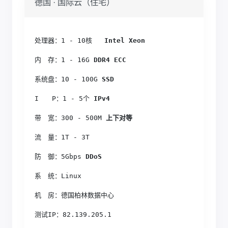
德国 · 国际云（住宅）
处理器：1 - 10核 
  Intel Xeon
内　存：1 - 16G
 DDR4 ECC
系统盘：10 - 100G
 SSD
I　　P：1 - 5个
 IPv4
带　宽：300 - 500M
 上下对等
流　量：1T - 3T
防　御：5Gbps
 DDoS
系　统：Linux
机　房：德国柏林数据中心
测试IP：82.139.205.1