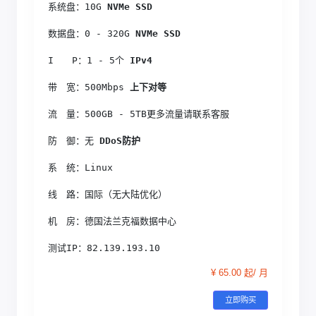
系统盘：10G
 NVMe SSD
数据盘：0 - 320G
 NVMe SSD
I　　P：1 - 5个
 IPv4
带　宽：500Mbps
 上下对等
流　量：500GB - 5TB更多流量请联系客服
防　御：无
 DDoS防护
系　统：Linux
线　路：国际（无大陆优化）
机　房：德国法兰克福数据中心
测试IP：82.139.193.10
¥ 65.00 起/ 月
立即购买