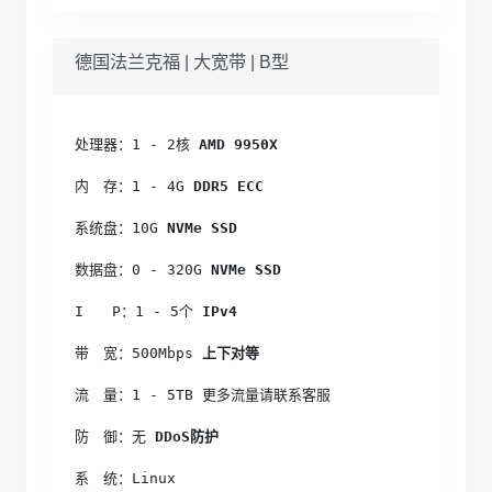
德国法兰克福 | 大宽带 | B型
处理器：1 - 2核
 AMD 9950X
内　存：1 - 4G
 DDR5 ECC
系统盘：10G
 NVMe SSD
数据盘：0 - 320G
 NVMe SSD
I　　P：1 - 5个
 IPv4
带　宽：500Mbps
 上下对等
流　量：1 - 5TB 更多流量请联系客服
防　御：无
 DDoS防护
系　统：Linux