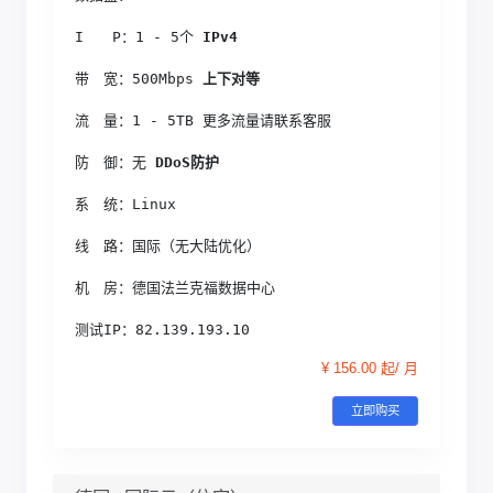
I　　P：1 - 5个
 IPv4
带　宽：500Mbps
 上下对等
流　量：1 - 5TB 更多流量请联系客服
防　御：无
 DDoS防护
系　统：Linux
线　路：国际（无大陆优化）
机　房：德国法兰克福数据中心
测试IP：82.139.193.10
¥ 156.00 起/ 月
立即购买