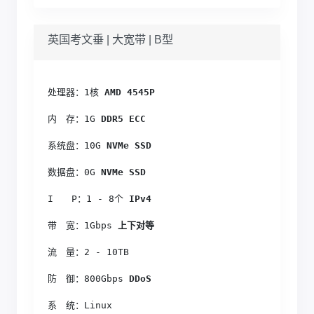
英国考文垂 | 大宽带 | B型
处理器：1核
 AMD 4545P
内　存：1G
 DDR5 ECC
系统盘：10G
 NVMe SSD
数据盘：0G
 NVMe SSD
I　　P：1 - 8个
 IPv4
带　宽：1Gbps
 上下对等
流　量：2 - 10TB
防　御：800Gbps
 DDoS
系　统：Linux