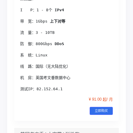
I　　P：1 - 8个
 IPv4
带　宽：1Gbps
 上下对等
流　量：3 - 10TB
防　御：800Gbps
 DDoS
系　统：Linux
线　路：国际（无大陆优化）
机　房：英国考文垂数据中心
测试IP：82.152.64.1
¥ 91.00 起/ 月
立即购买