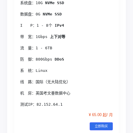
系统盘：10G
 NVMe SSD
数据盘：0G
 NVMe SSD
I　　P：1 - 8个
 IPv4
带　宽：1Gbps
 上下对等
流　量：1 - 6TB
防　御：800Gbps
 DDoS
系　统：Linux
线　路：国际（无大陆优化）
机　房：英国考文垂数据中心
测试IP：82.152.64.1
¥ 65.00 起/ 月
立即购买