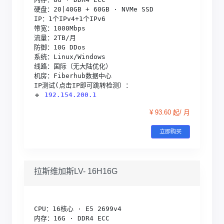
硬盘：20|40GB + 60GB · NVMe SSD

IP：1个IPv4+1个IPv6

带宽：1000Mbps

流量：2TB/月

防御：10G DDos

系统：Linux/Windows

线路：国际（无大陆优化）

机房：Fiberhub数据中心

IP测试(点击IP即可跳转检测）：

🔹 
192.154.200.1
¥ 93.60 起/ 月
立即购买
拉斯维加斯LV- 16H16G
CPU：16核心 · E5 2699v4

内存：16G · DDR4 ECC
