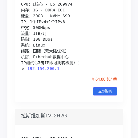
CPU：1核心 · E5 2699v4

内存：1G · DDR4 ECC

硬盘：20GB · NVMe SSD

IP：1个IPv4+1个IPv6

带宽：500Mbps

流量：1TB/月

防御：10G DDos

系统：Linux

线路：国际（无大陆优化）

机房：Fiberhub数据中心

IP测试(点击IP即可跳转检测）：

🔹 
192.154.200.1
¥ 64.80 起/ 季
立即购买
拉斯维加斯LV- 2H2G