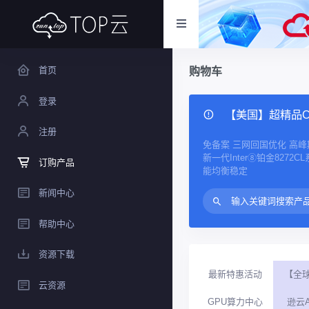
首页
购物车
登录
【美国】超精品CN
注册
免备案 三网回国优化 高
新一代Inter⑧铂金8272C
订购产品
能均衡稳定
新闻中心
帮助中心
资源下载
最新特惠活动
【全
云资源
GPU算力中心
逊云A