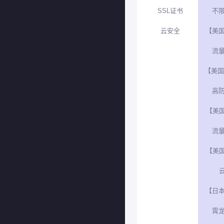
SSL证书
不限
云安全
【美国
流量
【美国
高防
【美
流量
【美
云
【日本
霄龙