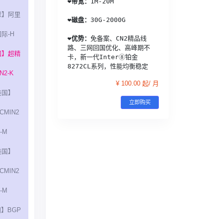
❤️
带宽：
1M-20M
球】阿里
❤️
磁盘：
30G-2000G
际-H
❤️
优势：
免备案、CN2精品线
路、三网回国优化、高峰期不
国】超精
卡，新一代Inter⑧铂金
8272CL系列，性能均衡稳定
N2-K
¥ 100.00 起/ 月
美国】
立即购买
/CMIN2
-M
美国】
/CMIN2
-M
】BGP