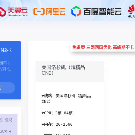
免备案 三网回国优化 高峰期不卡 新
2-K
峰期不卡
美国洛杉矶（超精品
L系列 性
CN2）
❤️
线路：
美国洛杉矶（超精品
CN2）
❤️
CPU：
2核-64核
球】亚马
❤️
内存：
2G-256G
WS-H