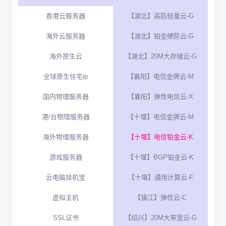
香港云服务器
【湖北】高防轻量云-G
海外云服务器
【湖北】铂金硬防云-G
海外原生云
【湖北】20M大存储云-G
全球原生住宅ip
【襄阳】电信金牌云-M
国内物理服务器
【襄阳】弹性电信云-X
港/台物理服务器
【十堰】电信金牌云-M
海外物理服务器
【十堰】电信铂金云-K
游戏服务器
【十堰】BGP铂金云-K
云电脑挂机宝
【十堰】通用计算云-F
虚拟主机
【镇江】弹性云-C
SSL证书
【绍兴】20M大带宽云-G