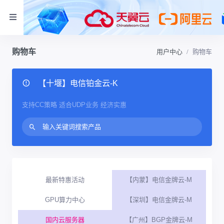
购物车
用户中心
购物车
【十堰】电信铂金云-K
支持CC策略 适合UDP业务 经济实惠
最新特惠活动
【内蒙】电信金牌云-M
GPU算力中心
【深圳】电信金牌云-M
国内云服务器
【广州】BGP金牌云-M