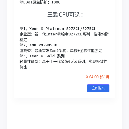
💚
1、Xeon ® Platinum 8272CL/8275CL
企业型：新一代Inter⑧铂金8272CL系列，性能均衡
稳定

💚
2、AMD R9-9950X
游戏型：最新首发Zen5架构，单核+全核性能强劲

💚
3、Xeon ® Gold 系列
轻量性价型：基于上一代金牌Gold系列，实现极致性
价比
¥ 64.00 起/ 月
立即购买