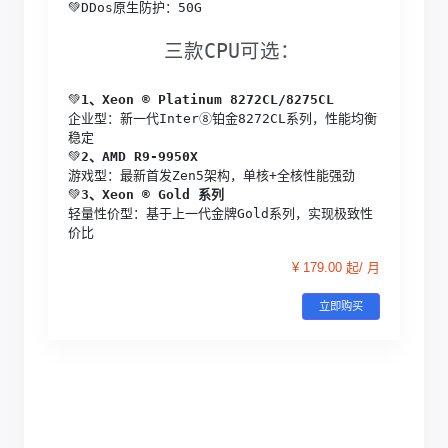
💚
1、Xeon ® Platinum 8272CL/8275CL
企业型：新一代Inter⑧铂金8272CL系列，性能均衡
稳定

💚
2、AMD R9-9950X
游戏型：最新首发Zen5架构，单核+全核性能强劲

💚
3、Xeon ® Gold 系列
轻量性价型：基于上一代金牌Gold系列，实现极致性
价比
¥ 179.00 起/ 月
立即购买