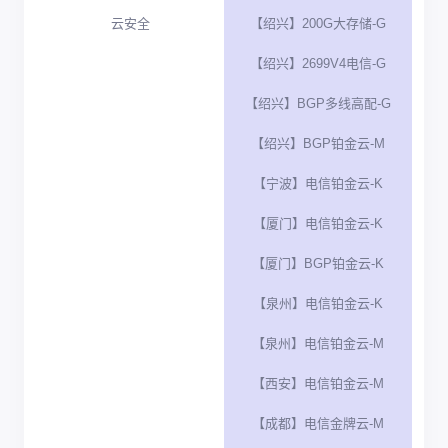
云安全
【绍兴】200G大存储-G
【绍兴】2699V4电信-G
【绍兴】BGP多线高配-G
【绍兴】BGP铂金云-M
【宁波】电信铂金云-K
【厦门】电信铂金云-K
【厦门】BGP铂金云-K
【泉州】电信铂金云-K
【泉州】电信铂金云-M
【西安】电信铂金云-M
【成都】电信金牌云-M