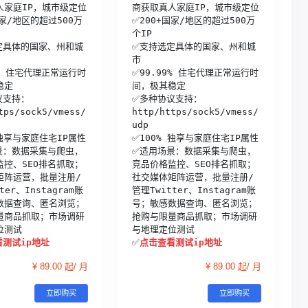
家庭IP，城市级定位

商获取真人家庭IP，城市级定位

国家/地区的超过500万
✅200+国家/地区的超过500万
个IP

定具体的国家、州和城
✅支持选定具体的国家、州和城
市

9% 住宅代理正常运行时
✅99.99% 住宅代理正常运行时
定

间，极其稳定

议支持：
✅多种协议支持：
tps/sock5/vmess/
http/https/sock5/vmess/
udp

 独享与家庭住宅IP属性

✅100% 独享与家庭住宅IP属性

景：数据采集与爬虫，
✅适用场景：数据采集与爬虫，
监控、SEO排名抓取；
竞品价格监控、SEO排名抓取；
矩阵运营，批量注册/
社交媒体矩阵运营，批量注册/
ter、Instagram账
管理Twitter、Instagram账
数据查询、匿名浏览；
号；敏感数据查询、匿名浏览；
量商品抓取；市场调研
抢购与限量商品抓取；市场调研
测试

与地理定位测试

测试ip地址
✅
点击查看测试ip地址
¥ 89.00 起/ 月
¥ 89.00 起/ 月
立即购买
立即购买