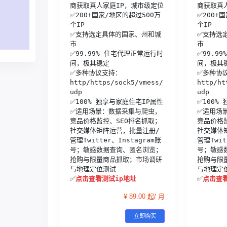
商获取真人家庭IP，城市级定位

商获取真人
✅200+国家/地区的超过500万
✅200+
个IP

个IP

✅支持选定具体的国家、州和城
✅支持选
市

市

✅99.99% 住宅代理正常运行时
✅99.9
间，极其稳定

间，极其稳
✅多种协议支持：
✅多种协
http/https/sock5/vmess/
http/ht
udp

udp

✅100% 独享与家庭住宅IP属性

✅100%
✅适用场景：数据采集与爬虫，
✅适用场
竞品价格监控、SEO排名抓取；
竞品价格
社交媒体矩阵运营，批量注册/
社交媒体
管理Twitter、Instagram账
管理Twit
号；敏感数据查询、匿名浏览；
号；敏感
抢购与限量商品抓取；市场调研
抢购与限
与地理定位测试

与地理定位
✅
点击查看测试ip地址
✅
点击查看
¥ 89.00 起/ 月
立即购买