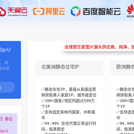
全球原生家宽IP源头供应商，纯净、
p-U
商，纯
北美洲静态住宅IP
欧洲静态
源头供
✅静态住宅IP，直接从各国运营
✅静态住
商获取真人家庭IP，城市级定位

商获取真人
✅200+国家/地区的超过500万
✅200+
个IP

个IP

✅支持选定具体的国家、州和城
✅支持选
市

市

球】静态
✅99.99% 住宅代理正常运行时
✅99.9
间，极其稳定

间，极其稳
ip-U