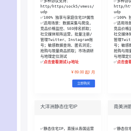
✅多种协议支持：
✅多种协
http/https/sock5/vmess/
http/ht
udp

udp

✅100% 独享与家庭住宅IP属性

✅100%
✅适用场景：数据采集与爬虫，
✅适用场
竞品价格监控、SEO排名抓取；
竞品价格
社交媒体矩阵运营，批量注册/
社交媒体
管理Twitter、Instagram账
管理Twit
号；敏感数据查询、匿名浏览；
号；敏感
抢购与限量商品抓取；市场调研
抢购与限
与地理定位测试

与地理定位
✅
点击查看测试ip地址
✅
点击查看
¥ 89.00 起/ 月
立即购买
大洋洲静态住宅IP
南美洲静
✅静态住宅IP，直接从各国运营
✅静态住