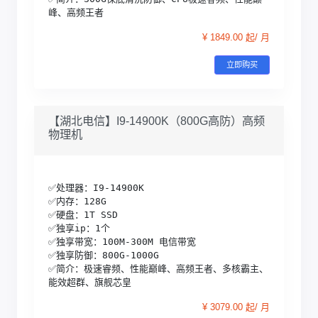
峰、高频王者
¥ 1849.00 起/ 月
立即购买
【湖北电信】I9-14900K（800G高防）高频
物理机
✅处理器：I9-14900K

✅内存：128G

✅硬盘：1T SSD

✅独享ip：1个

✅独享带宽：100M-300M 电信带宽

✅独享防御：800G-1000G 

✅简介：极速睿频、性能巅峰、高频王者、多核霸主、
能效超群、旗舰芯皇
¥ 3079.00 起/ 月