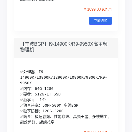
¥ 1099.00 起/ 月
立即购买
【宁波BGP】I9-14900K/R9-9950X高主频
物理机
✅处理器：I9-
14900K/13900K/12900K/10900K/9900K/R9-
9950X

✅内存：64G-128G

✅硬盘：512G-1T SSD

✅独享ip：1个

✅独享带宽：50M-500M 多线BGP

✅独享防御：120G-320G 

✅简介：极速睿频、性能巅峰、高频王者、多核霸主、
能效超群、旗舰芯皇