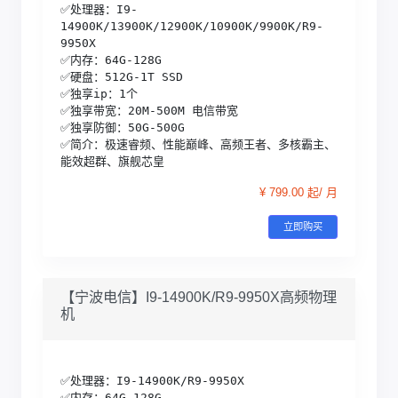
✅处理器：I9-
14900K/13900K/12900K/10900K/9900K/R9-
9950X

✅内存：64G-128G

✅硬盘：512G-1T SSD

✅独享ip：1个

✅独享带宽：20M-500M 电信带宽

✅独享防御：50G-500G 

✅简介：极速睿频、性能巅峰、高频王者、多核霸主、
能效超群、旗舰芯皇
¥ 799.00 起/ 月
立即购买
【宁波电信】I9-14900K/R9-9950X高频物理
机
✅处理器：I9-14900K/R9-9950X

✅内存：64G-128G
