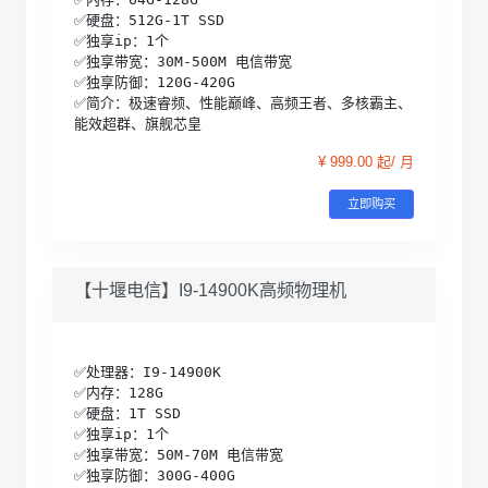
✅硬盘：512G-1T SSD

✅独享ip：1个

✅独享带宽：30M-500M 电信带宽

✅独享防御：120G-420G 

✅简介：极速睿频、性能巅峰、高频王者、多核霸主、
能效超群、旗舰芯皇
¥ 999.00 起/ 月
立即购买
【十堰电信】I9-14900K高频物理机
✅处理器：I9-14900K

✅内存：128G

✅硬盘：1T SSD

✅独享ip：1个

✅独享带宽：50M-70M 电信带宽

✅独享防御：300G-400G 
