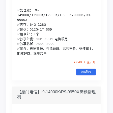
✅处理器：I9-
14900K/13900K/12900K/10900K/9900K/R9-
9950X

✅内存：64G-128G

✅硬盘：512G-1T SSD

✅独享ip：1个

✅独享带宽：50M-500M 电信带宽

✅独享防御：200G-800G 

✅简介：极速睿频、性能巅峰、高频王者、多核霸主、
能效超群、旗舰芯皇
¥ 848.00 起/ 月
立即购买
【厦门电信】I9-14900K/R9-9950X高频物理
机