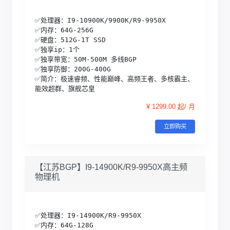
✅处理器：I9-10900K/9900K/R9-9950X

✅内存：64G-256G

✅硬盘：512G-1T SSD

✅独享ip：1个

✅独享带宽：50M-500M 多线BGP

✅独享防御：200G-400G 

✅简介：极速睿频、性能巅峰、高频王者、多核霸主、
能效超群、旗舰芯皇
¥ 1299.00 起/ 月
立即购买
【江苏BGP】I9-14900K/R9-9950X高主频
物理机
✅处理器：I9-14900K/R9-9950X

✅内存：64G-128G
