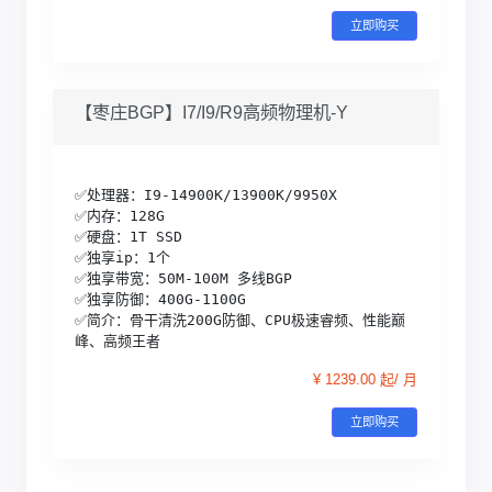
立即购买
【枣庄BGP】I7/I9/R9高频物理机-Y
✅处理器：I9-14900K/13900K/9950X

✅内存：128G

✅硬盘：1T SSD

✅独享ip：1个

✅独享带宽：50M-100M 多线BGP

✅独享防御：400G-1100G 

✅简介：骨干清洗200G防御、CPU极速睿频、性能巅
峰、高频王者
¥ 1239.00 起/ 月
立即购买