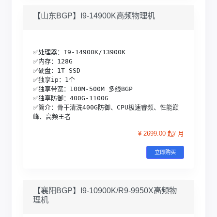
【山东BGP】I9-14900K高频物理机
✅处理器：I9-14900K/13900K

✅内存：128G

✅硬盘：1T SSD

✅独享ip：1个

✅独享带宽：100M-500M 多线BGP

✅独享防御：400G-1100G 

✅简介：骨干清洗400G防御、CPU极速睿频、性能巅
峰、高频王者
¥ 2699.00 起/ 月
立即购买
【襄阳BGP】I9-10900K/R9-9950X高频物
理机