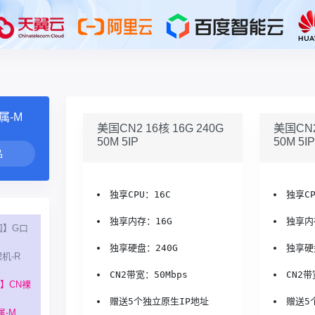
属-M
美国CN2 16核 16G 240G
美国CN2
50M 5IP
50M 5IP
独享CPU：16C
独享CP
独享内存：16G
独享内
国】G口
独享硬盘：240G
独享硬
机-R
CN2带宽：50Mbps
CN2带
】CN裸
赠送5个独立原生IP地址
赠送5
属-M