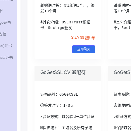
🎁赠送时长：买1年送1个月，签
🎁赠送时
书
发13个月
发13个月
🌐其它介绍：USERTrust根证
🌐其它介绍
igo证书
书，Sectigo签发
书，Sect
安信
¥ 49.00 起/ 年
rus)证书
立即购买
Asia证书
GoGetSSL OV 通配符
GoGet
证书品牌：GoGetSSL
证书品牌：
⏱签发时间：1-3天
⏱签发时间
✔验证方式：域名验证+单位验证
✔验证方
🌐保护域名：主域名及所有子域
🌐保护域