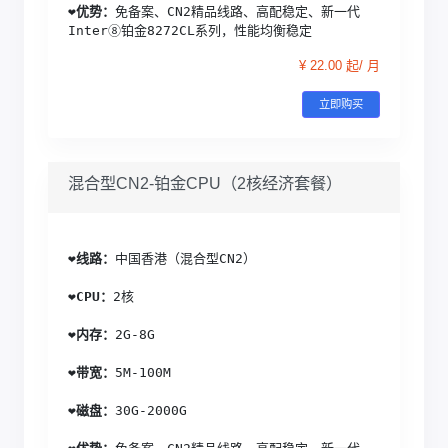
❤️
优势：
免备案、CN2精品线路、高配稳定、新一代
Inter⑧铂金8272CL系列，性能均衡稳定
¥ 22.00 起/ 月
立即购买
混合型CN2-铂金CPU（2核经济套餐）
❤️
线路：
中国香港（混合型CN2）
❤️
CPU：
2核
❤️
内存：
2G-8G
❤️
带宽：
5M-100M
❤️
磁盘：
30G-2000G