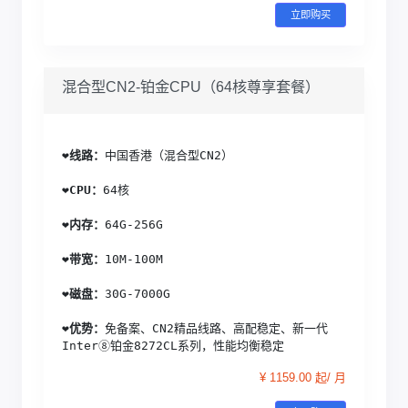
立即购买
混合型CN2-铂金CPU（64核尊享套餐）
❤️
线路：
中国香港（混合型CN2）
❤️
CPU：
64核
❤️
内存：
64G-256G
❤️
带宽：
10M-100M
❤️
磁盘：
30G-7000G
❤️
优势：
免备案、CN2精品线路、高配稳定、新一代
Inter⑧铂金8272CL系列，性能均衡稳定
¥ 1159.00 起/ 月