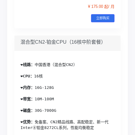
¥ 175.00 起/ 月
立即购买
混合型CN2-铂金CPU（16核中阶套餐）
❤️
线路：
中国香港（混合型CN2）
❤️
CPU：
16核
❤️
内存：
16G-128G
❤️
带宽：
10M-100M
❤️
磁盘：
30G-7000G
❤️
优势：
免备案、CN2精品线路、高配稳定、新一代
Inter⑧铂金8272CL系列，性能均衡稳定