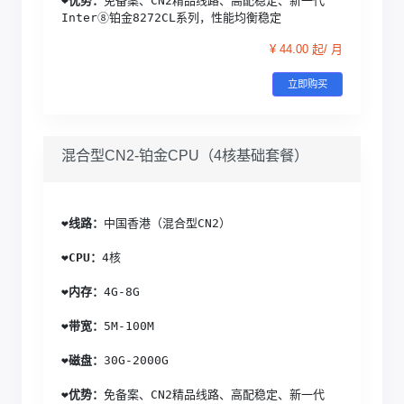
❤️
优势：
免备案、CN2精品线路、高配稳定、新一代
Inter⑧铂金8272CL系列，性能均衡稳定
¥ 44.00 起/ 月
立即购买
混合型CN2-铂金CPU（4核基础套餐）
❤️
线路：
中国香港（混合型CN2）
❤️
CPU：
4核
❤️
内存：
4G-8G
❤️
带宽：
5M-100M
❤️
磁盘：
30G-2000G
❤️
优势：
免备案、CN2精品线路、高配稳定、新一代