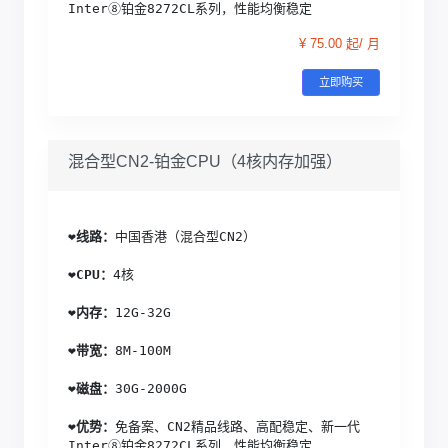
Inter⑧铂金8272CL系列，性能均衡稳定
¥ 75.00 起/ 月
立即购买
混合型CN2-铂金CPU（4核内存加强）
❤️
线路：
中国香港（混合型CN2）
❤️
CPU：
4核
❤️
内存：
12G-32G
❤️
带宽：
8M-100M
❤️
磁盘：
30G-2000G
❤️
优势：
免备案、CN2精品线路、高配稳定、新一代
Inter⑧铂金8272CL系列，性能均衡稳定