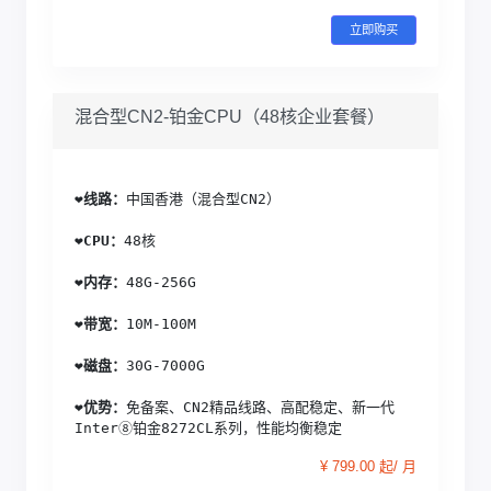
立即购买
混合型CN2-铂金CPU（48核企业套餐）
❤️
线路：
中国香港（混合型CN2）
❤️
CPU：
48核
❤️
内存：
48G-256G
❤️
带宽：
10M-100M
❤️
磁盘：
30G-7000G
❤️
优势：
免备案、CN2精品线路、高配稳定、新一代
Inter⑧铂金8272CL系列，性能均衡稳定
¥ 799.00 起/ 月