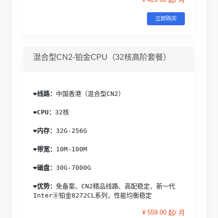
立即购买
混合型CN2-铂金CPU（32核高阶套餐）
❤️
线路：
中国香港（混合型CN2）
❤️
CPU：
32核
❤️
内存：
32G-256G
❤️
带宽：
10M-100M
❤️
磁盘：
30G-7000G
❤️
优势：
免备案、CN2精品线路、高配稳定、新一代
Inter⑧铂金8272CL系列，性能均衡稳定
¥ 559.00 起/ 月