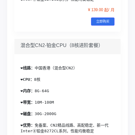
¥ 139.00 起/ 月
立即购买
混合型CN2-铂金CPU（8核进阶套餐）
❤️
线路：
中国香港（混合型CN2）
❤️
CPU：
8核
❤️
内存：
8G-64G
❤️
带宽：
10M-100M
❤️
磁盘：
30G-2000G
❤️
优势：
免备案、CN2精品线路、高配稳定、新一代
Inter⑧铂金8272CL系列，性能均衡稳定