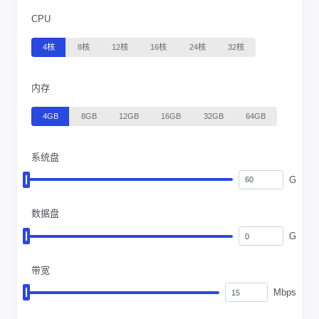
CPU
4核
8核
12核
16核
24核
32核
内存
4GB
8GB
12GB
16GB
32GB
64GB
系统盘
G
数据盘
G
带宽
Mbps