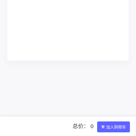
总价： 0
加入购物车
Powered by ©智简魔方