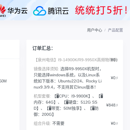
用户中心
产品配置
订单汇总：
【泉州电信】I9-14900K/R9-9950X高频物理机:
¥0.00
镜像选择须知:
选择R9-9950X机型时，
：
只能选择windows系统，以及Linux系
¥0.00
统如下版本：Ubuntu22/24、Rocky Li
50M
nux9.3/9.4，不支持其它linux版本！
：
机型套餐:
【🖥️CPU：I9-9900K】、【🖥️
内存：64G】、【🖥️硬盘：512G SS
：
¥848.00
D】、【🖥️带宽：50M独享】、【🖥️防
：
御：200G】
组合升级:
不需要
¥0.00
：