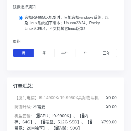
镜像选择须知
选择R9-9950X机型时，只能选择windows系统，以
及Linux系统如下版本：Ubuntu22/24、Rocky
Linux9.3/9.4，不支持其它linux版本！
周期
月
季
半年
年
三年
订单汇总：
【厦门电信】I9-14900K/R9-9950X高频物理机:
¥0.00
防御升级:
不需要
¥0.00
机型套餐:
【🖥️CPU：I9-9900K】、【🖥️内
存：64G】、【🖥️硬盘：512G SSD】、【🖥️
¥799.00
带宽：20M独享】、【🖥️防御：50G】