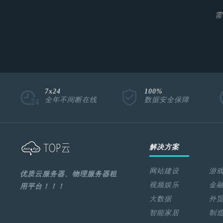
需
7x24
100%
全年不间断在线
数据安全保障
解决方案
网站建设
游
优质云服务器、物理服务器租
视频娱乐
金
用平台！！！
大数据
外
智能家居
制