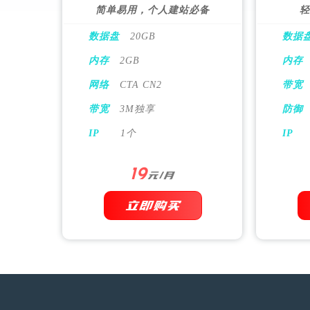
简单易用，个人建站必备
轻
数据盘
20GB
数据
云堤CN
内存
2GB
内存
网络
CTA CN2
带宽
【海外
带宽
3M独享
防御
IP
1个
IP
M
CN2不
19
元/月
立即购买
CN2流
CN2流