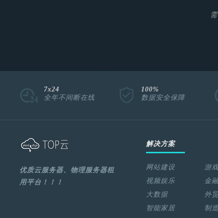
需
7x24
100%
全年不间断在线
数据安全保障
解决方案
网站建设
游
优质云服务器、物理服务器租
视频娱乐
金
用平台！！！
大数据
外
智能家居
制